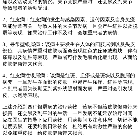
痛以及活动受限的情况。关节受损严重时，还会累及到关节，
导致患者的活动受限。
2、红皮病：红皮病的发生与感染因素、遗传因素及自身免疫
功能异常有关，导致人体的大关节发病，且会产生红肿以及脱
屑等表现。如果治疗工作不及时，会加重患者的病情。
3、寻常型银屑病：该病主要发生在人体的四肢屈侧以及头皮
部位，其病情严重时皮肤表面会出现红色的丘疹或斑块，伴有
瘙痒以及红肿等表现，严重者可伴发毛囊角化症出现，从而给
皮肤健康带来伤害。
4、红皮病性银屑病：该病是红斑、丘疹或是斑块以及脱屑的
病变，一旦发生在面部的皮肤，容易产生瘙痒、红肿等表现。
个别患者因为长期受到紫外线照射而发病，严重时会引发脱
皮、水泡等表现。
上述介绍到四种银屑病的治疗药物，该病不但给皮肤健康带来
损害，还会累及到平时的生活，一旦发病不能延误治疗时间，
应在医生的指导下应用药物。用药期间多注意休息，切记不能
过度劳累，还要均衡日常饮食，杜绝所有刺激性严重的食物，
以免加重皮损，给皮肤健康带来损害。